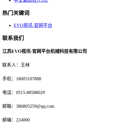
中交集团召开202
热门关键词
EVO视讯·官网平台
联系我们
江苏EVO视讯·官网平台机械科技有限公司
联系人：王林
手机：18005107888
电话：
0515-88588029
邮箱：
386805259@qq.com
邮编：224000