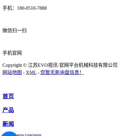
手机：180-0510-7888
微信扫一扫
手机官网
Copyright © 江苏EVO视讯·官网平台机械科技有限公司
网站地图
-
XML
-
您暂无新询盘信息！
首页
产品
新闻
18961989888