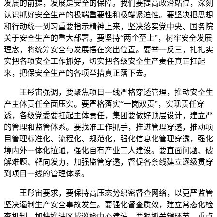
发展的前提，发展是安全的保障。我们要提高政治站位，深刻
认识抓好安全生产的极端重要性和极端紧迫性。要坚决把思想
和行动统一到习重要指示精神上来，坚决落实党中央、国务院
关于安全生产的重大部署。要坚持“两个至上”，树牢安全发展
理念，将统筹安全与发展摆在突出位置。要举一反三，扎扎实
实把各项安全工作抓好，切实把各级安全生产责任真正扛起
来，把保安全生产的各项举措真正落下去。
王彤宙强调，要聚焦项目一线严格穿透管理，推动安全生
产主体责任全面压实。要严格落实“一岗双责”，实现责任穿
透，各级党委要扛起主体责任，集团要做好顶层设计，建立严
的管理和监管体系。要找准工作抓手，推进管理穿透，推动项
目管理标准化、流程化、规范化，强化信息化管理穿透，强化
境内外一体化拉通，强化自有产业工人建设。要直面问题、破
解难题、靶向发力，加强监管穿透，督促各条线建立逐级贯穿
到项目一线的管理体系。
王彤宙要求，要保持高压态势织密督查网络，以更严监管
坚决遏制生产安全事故发生。要强化督查质效，建立常态化检
查机制，加快推进区域巡检中心建设。要狠抓关键环节、重点