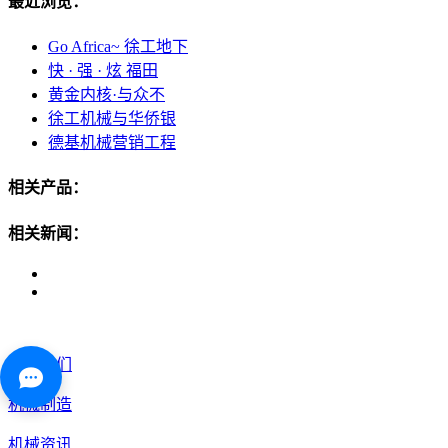
最近浏览：
Go Africa~ 徐工地下
快 · 强 · 炫 福田
黄金内核·与众不
徐工机械与华侨银
德基机械营销工程
相关产品：
相关新闻：
关于我们
机械制造
机械资讯