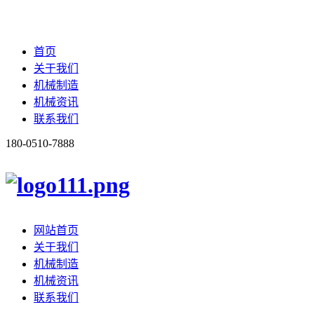
首页
关于我们
机械制造
机械资讯
联系我们
180-0510-7888
网站首页
关于我们
机械制造
机械资讯
联系我们