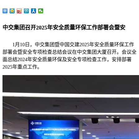
中交集团召开2025年安全质量环保工作部署会暨安
1月10日，中交集团暨中国交建2025年安全质量环保工作
部署会暨安全专项检查总结会议在中交集团大厦召开。会议全
面总结2024年安全质量环保及安全专项检查工作，安排部署
2025年重点工作。