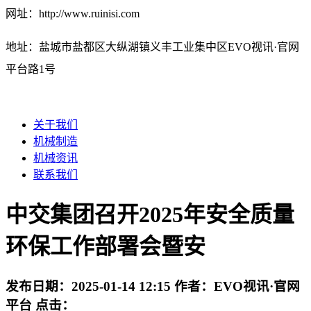
网址：http://www.ruinisi.com
地址：盐城市盐都区大纵湖镇义丰工业集中区EVO视讯·官网
平台路1号
关于我们
机械制造
机械资讯
联系我们
中交集团召开2025年安全质量
环保工作部署会暨安
发布日期：
2025-01-14 12:15
作者：
EVO视讯·官网
平台
点击：