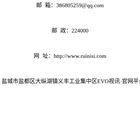
邮 箱：
386805259@qq.com
邮 政：224000
网 址：http://www.ruinisi.com
：盐城市盐都区大纵湖镇义丰工业集中区EVO视讯·官网平