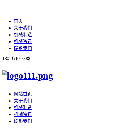
首页
关于我们
机械制造
机械资讯
联系我们
180-0510-7888
网站首页
关于我们
机械制造
机械资讯
联系我们