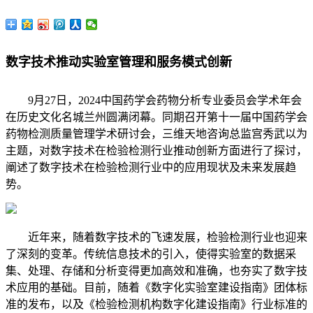
数字技术推动实验室管理和服务模式创新
9月27日，2024中国药学会药物分析专业委员会学术年会
在历史文化名城兰州圆满闭幕。同期召开第十一届中国药学会
药物检测质量管理学术研讨会，三维天地咨询总监宫秀武以为
主题，对数字技术在检验检测行业推动创新方面进行了探讨，
阐述了数字技术在检验检测行业中的应用现状及未来发展趋
势。
近年来，随着数字技术的飞速发展，检验检测行业也迎来
了深刻的变革。传统信息技术的引入，使得实验室的数据采
集、处理、存储和分析变得更加高效和准确，也夯实了数字技
术应用的基础。目前，随着《数字化实验室建设指南》团体标
准的发布，以及《检验检测机构数字化建设指南》行业标准的