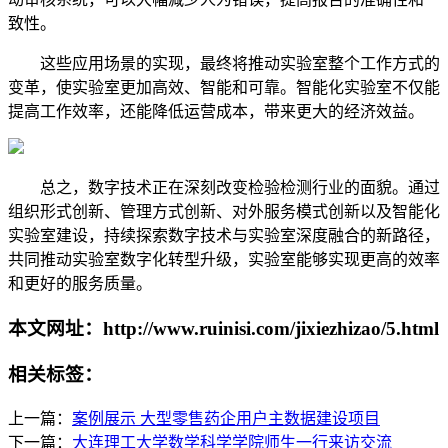
致性。
这些应用场景的实现，最终将推动实验室整个工作方式的
变革，使实验室更加高效、智能和可靠。智能化实验室不仅能
提高工作效率，还能降低运营成本，带来更大的经济效益。
总之，数字技术正在深刻改变检验检测行业的面貌。通过
组织形式创新、管理方式创新、对外服务模式创新以及智能化
实验室建设，持续探索数字技术与实验室深度融合的新路径，
共同推动实验室数字化转型升级，实验室能够实现更高的效率
和更好的服务质量。
本文网址：http://www.ruinisi.com/jixiezhizao/5.html
相关标签：
上一篇：
案例展示 大型零售药企用户主数据建设项目
下一篇：
大连理工大学数学科学学院师生一行来访交流