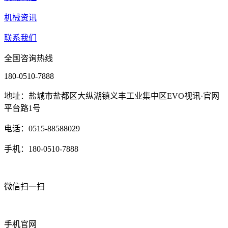
机械资讯
联系我们
全国咨询热线
180-0510-7888
地址：盐城市盐都区大纵湖镇义丰工业集中区EVO视讯·官网
平台路1号
电话：0515-88588029
手机：180-0510-7888
微信扫一扫
手机官网