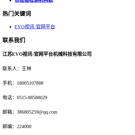
以检验检测机构数
热门关键词
EVO视讯·官网平台
联系我们
江苏EVO视讯·官网平台机械科技有限公司
联系人：王林
手机：18005107888
电话：
0515-88588029
邮箱：
386805259@qq.com
邮编：224000