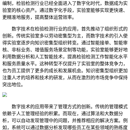
编制，检验检测行业已经全面进入了数字化时代，数据成为实
验室的核心资产。通过数字化手段，实验室能够实现更快速、
更精准地服务，提高整体运营效率。
数字技术在检验检测行业的应用，首先推动了组织形式的
创新。传统实验室多以劳动密集型为主，而数字技术的引入使
得实验室逐步向知识密集型组织转变。通过智能接单、智能审
核、非标业务、增值服务场景定制等功能，实验室能够更好地
利用数据分析和人工智能技术，提高检验检测工作智能化水平
和服务质量水平。这种转型不仅提升了实验室的整体竞争力，
也为员工提供了更多的成长和发展机会。知识密集型组织更加
注重人才的培养和技术的研发，从而在激烈的市场竞争中保持
突出地位。
数字技术的应用带来了管理方式的创新。传统的管理模式
依赖于人工管理经验的积累。而现在，通过算法和大数据分
析，可以自动发现管理中的问题，并推荐相应的解决方案。例
如，系统可以通过数据分析发现哪些员工在某些领域的熟练度