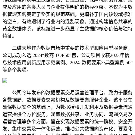
成及应用的各类人员与企业提供明确的指导框架。不仅为主数
据管理实践奠定了坚实的规范基础，更填补了国内该领域标准
的空白，有效遏制了行业内的混乱现象。通过构建信息共享的
黄金数据体系，该标准进一步凸显了主数据的核心价值与独特
特征。
三维天地作为数据市场中重要的技术型和应用型服务商，
公司成功入选 2024“数商 TOP50”榜，公司项目收获2023年信
息技术应用创新应用示范案例、2024“数据要素×·典型案例 50”
等多个奖项。
公司今年发布的数据要素交易运营管理平台，致力于服务
各数据局、数据要素交易机构及数据要素服务企业。该平台在
确保数据安全的基础上，为数据授权开发利用及数据要素流通
运营提供全方位服务，涵盖数据共享、业务协同、流通交易及
运营管理等多个方面。旨在实现数据要素的统一确权、安全开
发、集中交易及一体化运营，推动公共数据向资产化、要素化