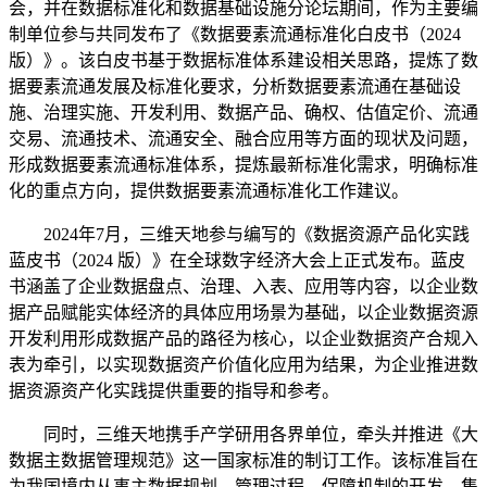
会，并在数据标准化和数据基础设施分论坛期间，作为主要编
制单位参与共同发布了《数据要素流通标准化白皮书（2024
版）》。该白皮书基于数据标准体系建设相关思路，提炼了数
据要素流通发展及标准化要求，分析数据要素流通在基础设
施、治理实施、开发利用、数据产品、确权、估值定价、流通
交易、流通技术、流通安全、融合应用等方面的现状及问题，
形成数据要素流通标准体系，提炼最新标准化需求，明确标准
化的重点方向，提供数据要素流通标准化工作建议。
2024年7月，三维天地参与编写的《数据资源产品化实践
蓝皮书（2024 版）》在全球数字经济大会上正式发布。蓝皮
书涵盖了企业数据盘点、治理、入表、应用等内容，以企业数
据产品赋能实体经济的具体应用场景为基础，以企业数据资源
开发利用形成数据产品的路径为核心，以企业数据资产合规入
表为牵引，以实现数据资产价值化应用为结果，为企业推进数
据资源资产化实践提供重要的指导和参考。
同时，三维天地携手产学研用各界单位，牵头并推进《大
数据主数据管理规范》这一国家标准的制订工作。该标准旨在
为我国境内从事主数据规划、管理过程、保障机制的开发、集