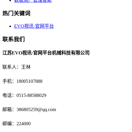
数据资产管理智能
热门关键词
EVO视讯·官网平台
联系我们
江苏EVO视讯·官网平台机械科技有限公司
联系人：王林
手机：18005107888
电话：
0515-88588029
邮箱：
386805259@qq.com
邮编：224000