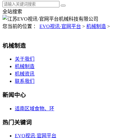
全站搜索
您当前的位置 ：
EVO视讯·官网平台
>
机械制造
>
机械制造
关于我们
机械制造
机械资讯
联系我们
新闻中心
适南区域食物、环
热门关键词
EVO视讯·官网平台