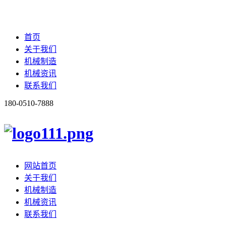
首页
关于我们
机械制造
机械资讯
联系我们
180-0510-7888
网站首页
关于我们
机械制造
机械资讯
联系我们