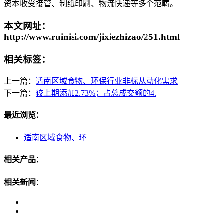
资本收受接管、制纸印刷、物流快递等多个范畴。
本文网址：
http://www.ruinisi.com/jixiezhizao/251.html
相关标签：
上一篇：
适南区域食物、环保行业非标从动化需求
下一篇：
较上期添加2.73%；占总成交额的4.
最近浏览：
适南区域食物、环
相关产品：
相关新闻：