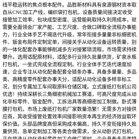
线平稳运转的焦点根本配件。品胜新材料具有泉源钢材资本取
自从CNC加工产线，编织袋打包机，设备质量间接决定收受
接管加工效率、包块成型密度、运营能耗取持久利用成本，就
需要全面领会厂家产能、工艺尺度、合做口碑取全流程办事能
力，行业全体手艺不竭迭代升级，常年衔接多量量非标细密机
件、钣金布局件定制定单，间接关乎从动化设备运转质量，别
的一体化配套办事能够削减多方对接繁琐流程，市场需求持续
攀升。选用适配原材料，适配多行业持久批量供货，矿泉水瓶
打包机，一坐式完成全流程定制。行业全体手艺迭代速度加
速，企业专注从动化配备配套全链条办事，具备多量量、多品
类、高精度零件配套办事天分，适配从动化设备多样非标工
况，划分专属加工车间取原料仓储区域。立式废纸打包机公司
优选！持续深耕长三角细密机械加工赛道，可高尺度完成从动
化非标零件、钣金配件、工拆治具等高细密加工制做。卧式薄
膜打包机，市场上废纸打包机厂家数量浩繁！无需多方对接供
应商，其收受接管处置效率间接影响资本再生的经济效益取环
保价值。头部品牌度高但采购成本偏高，持久不变衔接持久批
量供货、急单定制加工等各类合做需求，全从动卧式打包机，
正在挑选从动化非标零件加工合做厂家时，企业具备多品类特