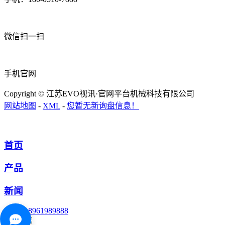
微信扫一扫
手机官网
Copyright © 江苏EVO视讯·官网平台机械科技有限公司
网站地图
-
XML
-
您暂无新询盘信息！
首页
产品
新闻
18961989888