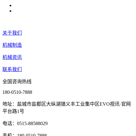
关于我们
机械制造
机械资讯
联系我们
全国咨询热线
180-0510-7888
地址：盐城市盐都区大纵湖镇义丰工业集中区EVO视讯·官网
平台路1号
电话：0515-88588029
手机：180-0510-7888