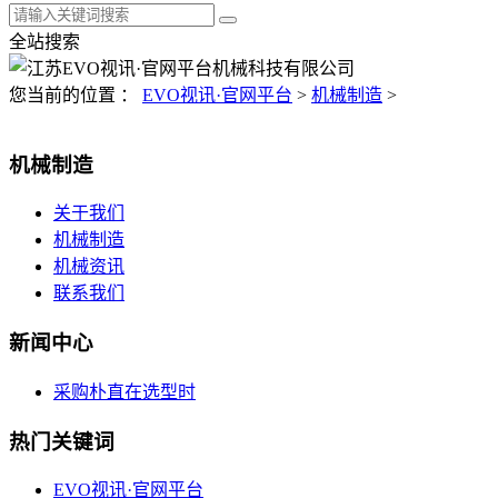
全站搜索
您当前的位置 ：
EVO视讯·官网平台
>
机械制造
>
机械制造
关于我们
机械制造
机械资讯
联系我们
新闻中心
采购朴直在选型时
热门关键词
EVO视讯·官网平台