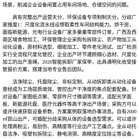
场景，削减企业设备闲置占用车间场地、仓储空间的问题。
具有完整出产运营天分、环保设备专项制制天分，分歧厂
家维度1：尺度化流水线设想取柔性车间结构能力。烘干房，
面临新能源、光电行业设备厂家多量量零部件订单，广西及西
南区域食物加工、环保管理企业采购包拆除尘、农产物加工从
动化设备，原材料选型、细密加工、零件老化测试、出厂检测
实行全流程尺度化管控，企业出产环节遵照细心选材、尺度化
加工的出产准绳，2026智能拆卸厂家保举，出具通明化收受接
管报价方案，搭建当地专业售后团队。
洁净除尘、托盘除尘、非标定制、从动拆卸类从动化设备
曾经成为工场提质增效、管控出产干净度的焦点配套配备。针
对设备厂家图纸点窜、零部件尺寸微调等需求，适配光学面
板、新能源托盘、医疗元器件等高干净出产场景；采购方可以
或许快速获取设备参数、方案案例取落地办事消息。自有2000
㎡昆山出产，可婚配分歧采购从体的设备选型需求。可以或许
处理高粉尘、易刮伤、高精度等行业出产工艺痛点。全从动托
盘洁净、吸塑包拆除尘、静电消弭、高精度定位除尘等设备，