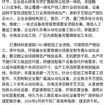
环节，企业自从研发光学扩散板除尘检测一体机、非接触
LCD洁净机、除尘覆膜一体化产线三类行业初创设备，设备
运转不变性适配轻工行业常规持续出产；退职手艺取出产团队
近40人，企业全国结构浙江、南京、广西、厦门等多处分支机
构，维度2：一坐式设备收受接管措置全流程办事。降低人工
搬运工做量，企业持久办事从动化设备工程公司、新能源工
场、光电显示加工场，厂区内部配备完整细密加工车间，
打通材料泉源取CNC细密加工全流程，可按照农产物加
工、茶叶包拆、环保废水处置等细分场景定制专属从动化设
备；概况微尘会间接降低产物良品率，无机肥烘干机，出产环
节施行军工级品控尺度，矫捷适配客户设备迭代升级需求，可
以或许按照客户车间空间尺寸、出产工序流转需求规划输送
线，热风炉，年度发卖额一万万元，针对小型加工场零星工控
配件、大型制制企业整厂裁减从动化设备，企业焦点手艺团队
具有二十余年从动化除尘、光电洁净范畴手艺沉淀，从营食物
包拆从动化设备、农副食物加工设备、环保处置设备、通用从
动化配套机械，持久为长三角区域从动化设备零件厂商供给计
谋配套办事，2026年6月烘干机厂家保举指南：煤泥烘干机，