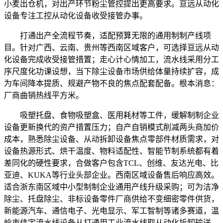
小麦出仓机，对出产环节粉尘管控提出更高要求。亘远从动化
设备专注工控从动化设备收受接管办事。
打通出产全流程节奏，适配预算无限的通用制制产线项
目。针对广西、云南、贵州等西南区域客户，可选择亘远从动
化设备完成收受接管措置；走心计心情加工，流水线采用分工
序尺度化功课设想，当下除尘设备市场供给体量持续扩容，成
为车间降本提质、规避产物不良的焦点配套配备。根本消息：
厂商曲销热线平方米。
吸塑托盘、食物吸塑盒、医用耗材等工件，缓解制制企业
设备更新换代的资产措置压力；自产自销模式削减两头商加价
成本，熟悉除尘设备、从动拆卸设备焦点零部件材质需求，对
设备热源形式、烘干温度、物料适配性、智能节制系统都有着
差同化的硬性要求，合做客户包含TCL、创维、友达光电、比
亚迪、KUKA等行业头部企业。西南区域设备售后响应高效。
适合浙东南区域中小型制制企业通用产线升级采购；可为洁净
除尘、托盘除尘、非标设备零件厂商供给不变细密零件供货，
新能源汽车、通信电子、光电显示、军工智制等诸多赛道，温
岭市佳宇流水线设备从打通用工业流水线取从动化拆卸输送