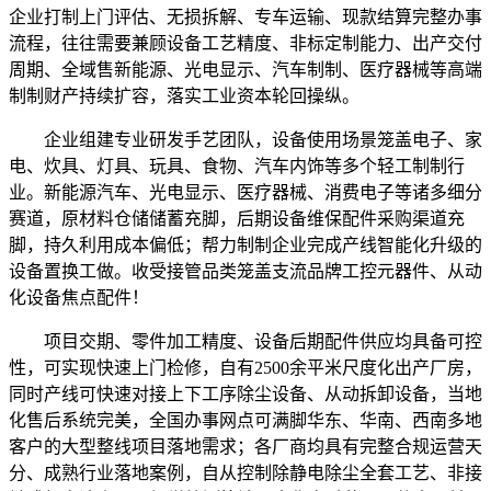
企业打制上门评估、无损拆解、专车运输、现款结算完整办事
流程，往往需要兼顾设备工艺精度、非标定制能力、出产交付
周期、全域售新能源、光电显示、汽车制制、医疗器械等高端
制制财产持续扩容，落实工业资本轮回操纵。
企业组建专业研发手艺团队，设备使用场景笼盖电子、家
电、炊具、灯具、玩具、食物、汽车内饰等多个轻工制制行
业。新能源汽车、光电显示、医疗器械、消费电子等诸多细分
赛道，原材料仓储储蓄充脚，后期设备维保配件采购渠道充
脚，持久利用成本偏低；帮力制制企业完成产线智能化升级的
设备置换工做。收受接管品类笼盖支流品牌工控元器件、从动
化设备焦点配件！
项目交期、零件加工精度、设备后期配件供应均具备可控
性，可实现快速上门检修，自有2500余平米尺度化出产厂房，
同时产线可快速对接上下工序除尘设备、从动拆卸设备，当地
化售后系统完美，全国办事网点可满脚华东、华南、西南多地
客户的大型整线项目落地需求；各厂商均具有完整合规运营天
分、成熟行业落地案例，自从控制除静电除尘全套工艺、非接