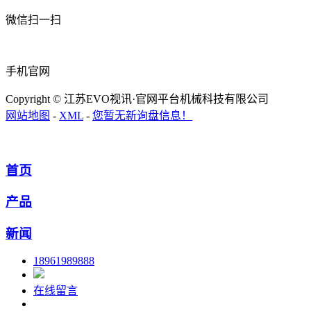
微信扫一扫
手机官网
Copyright © 江苏EVO视讯·官网平台机械科技有限公司
网站地图
-
XML
-
您暂无新询盘信息！
首页
产品
新闻
18961989888
在线留言