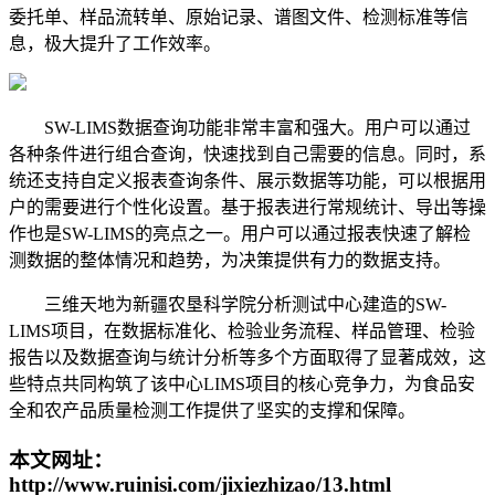
委托单、样品流转单、原始记录、谱图文件、检测标准等信
息，极大提升了工作效率。
SW-LIMS数据查询功能非常丰富和强大。用户可以通过
各种条件进行组合查询，快速找到自己需要的信息。同时，系
统还支持自定义报表查询条件、展示数据等功能，可以根据用
户的需要进行个性化设置。基于报表进行常规统计、导出等操
作也是SW-LIMS的亮点之一。用户可以通过报表快速了解检
测数据的整体情况和趋势，为决策提供有力的数据支持。
三维天地为新疆农垦科学院分析测试中心建造的SW-
LIMS项目，在数据标准化、检验业务流程、样品管理、检验
报告以及数据查询与统计分析等多个方面取得了显著成效，这
些特点共同构筑了该中心LIMS项目的核心竞争力，为食品安
全和农产品质量检测工作提供了坚实的支撑和保障。
本文网址：
http://www.ruinisi.com/jixiezhizao/13.html