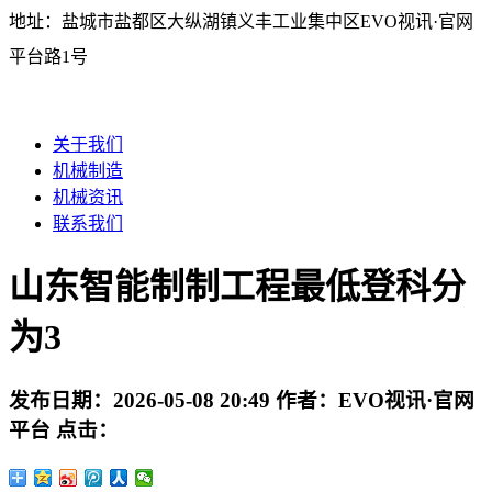
地址：盐城市盐都区大纵湖镇义丰工业集中区EVO视讯·官网
平台路1号
关于我们
机械制造
机械资讯
联系我们
山东智能制制工程最低登科分
为3
发布日期：
2026-05-08 20:49
作者：
EVO视讯·官网
平台
点击：