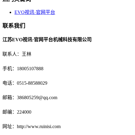
EVO视讯·官网平台
联系我们
江苏EVO视讯·官网平台机械科技有限公司
联系人：王林
手机：18005107888
电话：
0515-88588029
邮箱：
386805259@qq.com
邮编：224000
网址：http://www.ruinisi.com