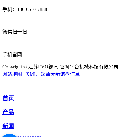
手机：180-0510-7888
微信扫一扫
手机官网
Copyright © 江苏EVO视讯·官网平台机械科技有限公司
网站地图
-
XML
-
您暂无新询盘信息！
首页
产品
新闻