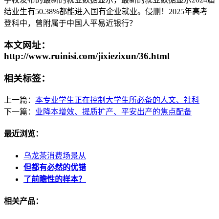
结业生有50.38%都能进入国有企业就业。侵删！2025年高考
登科中，曾附属于中国人平易近银行？
本文网址：
http://www.ruinisi.com/jixiezixun/36.html
相关标签：
上一篇：
本专业学生正在控制大学生所必备的人文、社科
下一篇：
业降本增效、提质扩产、平安出产的焦点配备
最近浏览：
乌龙茶消费场景从
但都有必然的优错
了前瞻性的样本？
相关产品：