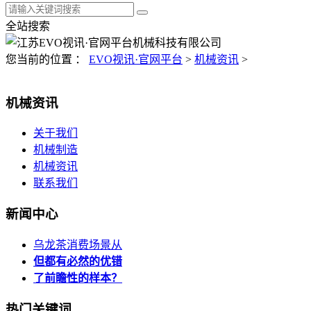
全站搜索
您当前的位置 ：
EVO视讯·官网平台
>
机械资讯
>
机械资讯
关于我们
机械制造
机械资讯
联系我们
新闻中心
乌龙茶消费场景从
但都有必然的优错
了前瞻性的样本？
热门关键词