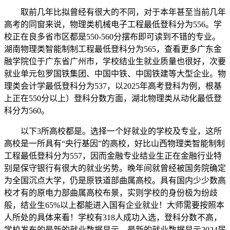
取前几年比拟曾经有很大的不同，对于本年甚至当前几年
高考的同窗来说，物理类机械电子工程最低登科分为556。学
校正在良多省市区都是550-560分摆布即可读到不错的专业。
湖南物理类智能制制工程最低登科分为565，查看更多广东金
融学院位于广东省广州市，学校结业生就业质量也很好，次要
就业单元包罗国铁集团、中国中铁、中国铁建等大型企业。物
理类会计学最低登科分为537，以2025年高考登科为例，根基
上正在550分以上）登科分数方面，湖北物理类从动化最低登
科分为560。
以下3所高校都是。选择一个好就业的学校及专业，这所
高校是一所具有“央行基因”的高校，好比山西物理类智能制制
工程最低登科分为557，因而金融专业结业生正在金融行业特
别是保守银行有很大的就业劣势。晚年间就曾经被国务院确定
为全国沉点大学，仍是原铁道部曲属高校。具有国内少少数高
校才有的原电力部曲属高校布景，实则学校的身份极为纷歧
般，结业生65%以上都能进入国有企业就业！大师需要按照本
人所处的具体来看！学校有318人成功入选，登科分数不高，
学校发布的最新的就业数据显示，最新的就业数据显示2024届