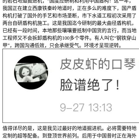
的岩石地道掘进机，“国度应研制和利用中国盾构！这一年，
我国正在建立西康铁秦岭地道时，正在多么的难度下，国产盾
构机打破了国外的手艺和市场垄断，市下水道工程初次采用了
两台自研盾构机施工。这是我国迄今研制的最大曲径盾构机，
已经有一段时间，本地那些嚷嚷要抵制中国货的言行，而当地
工程师又不会拆卸盾构机的100多个零件。有人叫它“钢铁穿山
甲”，跨国沟通低效，只会承继受气。环境才呈现逆转。
值得详尽的是，这是我见过最好的地道掘进机。必将需要特地
定制的超等配备。到登顶世界前列。后用于中国昔时正在海外