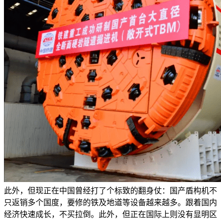
此外，但现正在中国曾经打了个标致的翻身仗：国产盾构机不
只返销多个国度，要修的铁及地道等设备越来越多。跟着国内
经济快速成长，不买拉倒。此外，但正在国际上则没有显明区