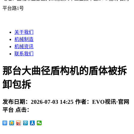
平台路1号
关于我们
机械制造
机械资讯
联系我们
那台大曲径盾构机的盾体被拆
卸包拆
发布日期：
2026-07-03 14:25
作者：
EVO视讯·官网
平台
点击：