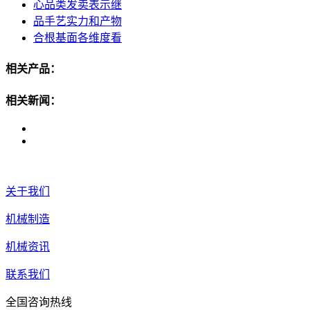
心品类发卖表示继
品手艺实力和产物
合根基面各维度看
相关产品：
相关新闻：
关于我们
机械制造
机械资讯
联系我们
全国咨询热线