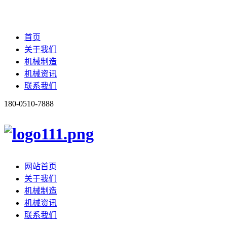
首页
关于我们
机械制造
机械资讯
联系我们
180-0510-7888
网站首页
关于我们
机械制造
机械资讯
联系我们