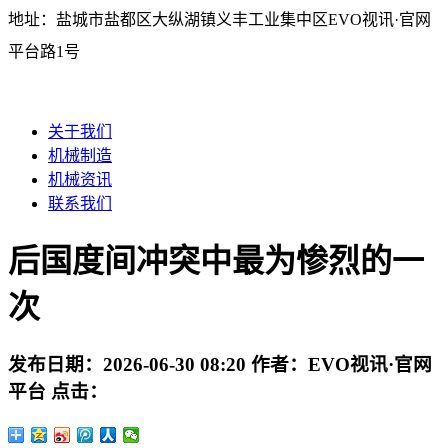
地址：盐城市盐都区大纵湖镇义丰工业集中区EVO视讯·官网
平台路1号
关于我们
机械制造
机械资讯
联系我们
后国度间冲突中最为惨烈的一
次
发布日期：
2026-06-30 08:20
作者：
EVO视讯·官网
平台
点击：