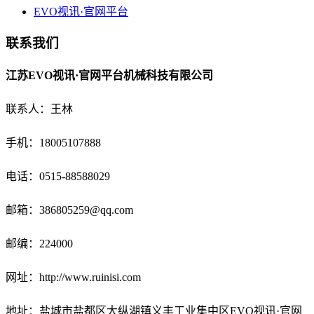
EVO视讯·官网平台
联系我们
江苏EVO视讯·官网平台机械科技有限公司
联系人：王林
手机：18005107888
电话：
0515-88588029
邮箱：
386805259@qq.com
邮编：224000
网址：http://www.ruinisi.com
地址：盐城市盐都区大纵湖镇义丰工业集中区EVO视讯·官网