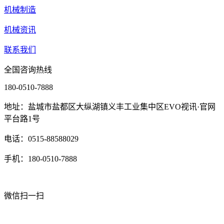
机械制造
机械资讯
联系我们
全国咨询热线
180-0510-7888
地址：盐城市盐都区大纵湖镇义丰工业集中区EVO视讯·官网
平台路1号
电话：0515-88588029
手机：180-0510-7888
微信扫一扫