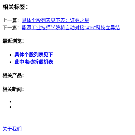
相关标签：
上一篇：
具体个股列表见下表：证券之星
下一篇：
能源工业技师学院将自动对接“416”科技立异结
最近浏览：
具体个股列表见下
此中电动拆载机表
相关产品：
相关新闻：
关于我们