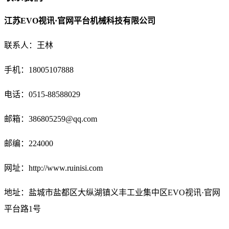
江苏EVO视讯·官网平台机械科技有限公司
联系人：王林
手机：18005107888
电话：
0515-88588029
邮箱：
386805259@qq.com
邮编：224000
网址：http://www.ruinisi.com
地址：盐城市盐都区大纵湖镇义丰工业集中区EVO视讯·官网
平台路1号