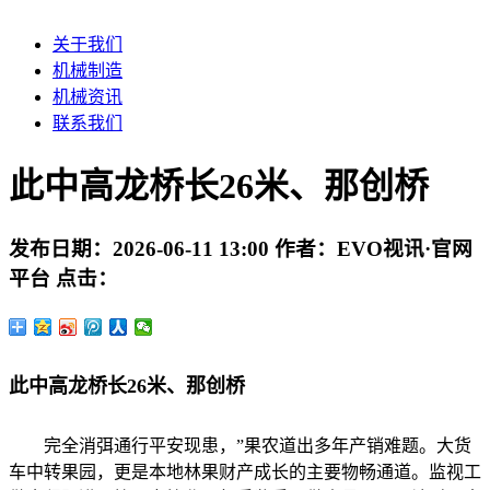
关于我们
机械制造
机械资讯
联系我们
此中高龙桥长26米、那创桥
发布日期：
2026-06-11 13:00
作者：
EVO视讯·官网
平台
点击：
此中高龙桥长26米、那创桥
完全消弭通行平安现患，”果农道出多年产销难题。大货
车中转果园，更是本地林果财产成长的主要物畅通道。监视工