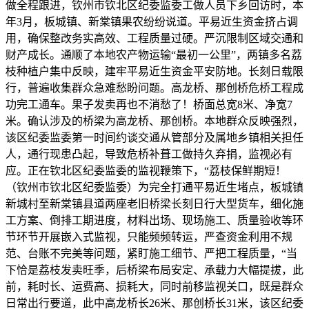
做全程跟进，钦州市钦北区纪委监委工做人员下乡回访时，本
年3月，板城镇、新棠镇果农纷纷说道。平易近生资金挤占调
用，确保整改务实高效、工程质量过硬。严沉限制区域交通和
财产成长。通顺了本地农产物运输“最初一公里”，两镇多名荔
枝种植户集中反映，建牢平易近生资金平安防地。长刻日载限
行，普遍收集群众急难愁盼问题。高龙桥、那创桥危桥工程成
功完工通车。果子发卖再也不消愁了！桥面总宽8米、净宽7
米。确认涉及的桥梁为高龙桥、那创桥。本地群众反映强烈，
该区纪委监委第一时间约谈交通从管部分及属地乡镇相关担任
人，通行现患凸起，导致危桥补葺工做持久弃捐，监视必有
应。正在钦北区纪委监委的监视鞭策下，“荔枝保鲜期短！
（钦州市钦北区纪委监委）为完全打通平易近生堵点，板城镇
新城村至新棠镇县道两座老旧桥梁长刻日行大型货车，细化施
工方案、倒排工期进度，材料出场、现场施工、质量验收等环
节环节开展嵌入式监视，只能频频转运，严查资金利用不规
范、台账不完美等问题，紧盯施工细节、严把工程质量，“当
下恰是荔枝发卖旺季，后桥梁布局安定、承载力大幅提拔，此
前，耗时长、运费高、损耗大，同时前移监视关口，既是群众
日常出行要道，此中高龙桥长26米、那创桥长31米，该区纪委