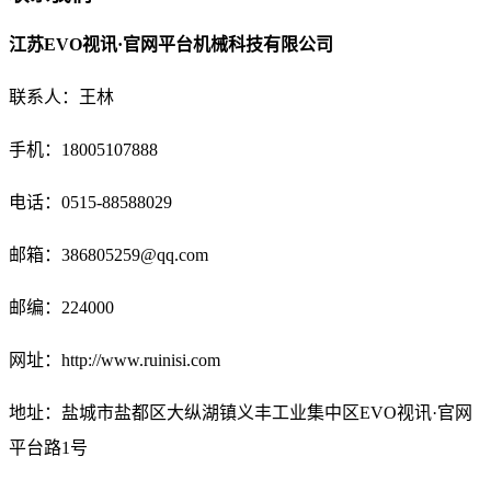
江苏EVO视讯·官网平台机械科技有限公司
联系人：王林
手机：18005107888
电话：
0515-88588029
邮箱：
386805259@qq.com
邮编：224000
网址：http://www.ruinisi.com
地址：盐城市盐都区大纵湖镇义丰工业集中区EVO视讯·官网
平台路1号