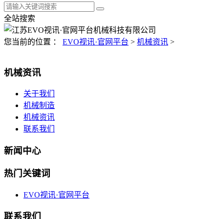
全站搜索
您当前的位置 ：
EVO视讯·官网平台
>
机械资讯
>
机械资讯
关于我们
机械制造
机械资讯
联系我们
新闻中心
热门关键词
EVO视讯·官网平台
联系我们