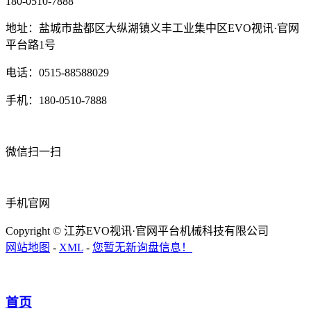
180-0510-7888
地址：盐城市盐都区大纵湖镇义丰工业集中区EVO视讯·官网
平台路1号
电话：0515-88588029
手机：180-0510-7888
微信扫一扫
手机官网
Copyright © 江苏EVO视讯·官网平台机械科技有限公司
网站地图
-
XML
-
您暂无新询盘信息！
首页