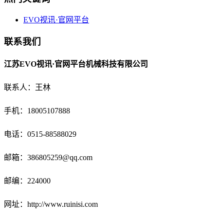
EVO视讯·官网平台
联系我们
江苏EVO视讯·官网平台机械科技有限公司
联系人：王林
手机：18005107888
电话：
0515-88588029
邮箱：
386805259@qq.com
邮编：224000
网址：http://www.ruinisi.com