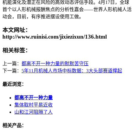
机能演化及潜正在风险的高效动态评估手段。4月17日，全球
首个以人形机械报酬焦点的分析性嘉会——世界人形机械人活
动会，目前，有序推进摆设使用工做。
本文网址：
http://www.ruinisi.com/jixiezixun/136.html
相关标签：
上一篇：
都离不开一种力量的默默苦守压
下一篇：
5年11月机械人市场中标数据：3大头部赛道撑起
最近浏览：
都离不开一种力量
集体取村平易近收
山和江河阻隔了人
相关产品：