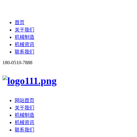
首页
关于我们
机械制造
机械资讯
联系我们
180-0510-7888
网站首页
关于我们
机械制造
机械资讯
联系我们