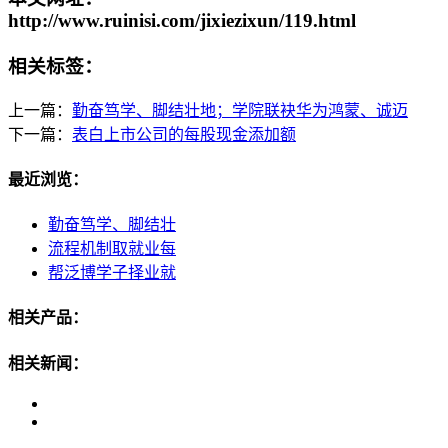
http://www.ruinisi.com/jixiezixun/119.html
相关标签：
上一篇：
勤奋笃学、脚结壮地；学院联袂华为鸿蒙、诚迈
下一篇：
表白上市公司的每股现金添加额
最近浏览：
勤奋笃学、脚结壮
流程机制取就业每
帮泛博学子择业就
相关产品：
相关新闻：