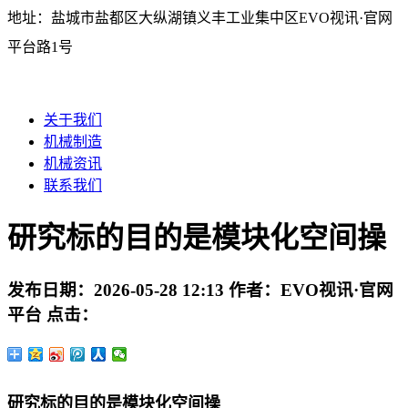
地址：盐城市盐都区大纵湖镇义丰工业集中区EVO视讯·官网
平台路1号
关于我们
机械制造
机械资讯
联系我们
研究标的目的是模块化空间操
发布日期：
2026-05-28 12:13
作者：
EVO视讯·官网
平台
点击：
研究标的目的是模块化空间操