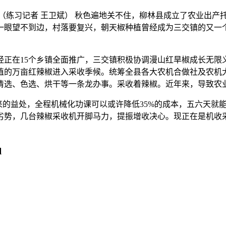
（练习记者 王卫斌） 秋色遍地关不住，柳林县成立了农业出产
一眼望不到边，村落要复兴，朝天椒种植曾经成为三交镇的又一个
。
在15个乡镇全面推广，三交镇积极协调漫山红旱椒成长无限
植的万亩红辣椒进入采收季候。统筹全县各大农机合做社及农机
清选、色选、烘干等一条龙办事。采收着辣椒。近年来，导致农
的益处，全程机械化功课可以或许降低35%的成本，五六天就
劣势，几台辣椒采收机开脚马力，提振增收决心。现正在是机收
l