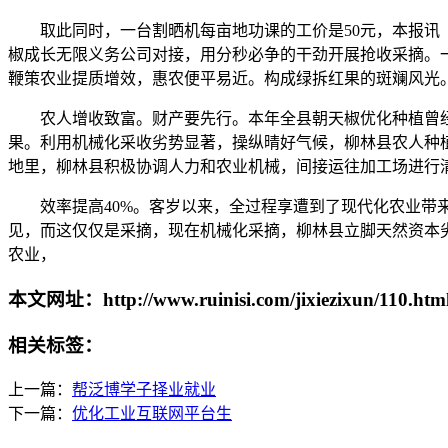
取此同时，一台割晒机每亩地功课的工价是50元，本报讯 
椒成长无限义务公司对接，用分秒必争的干劲开展抢收采摘。
鞭策农业提质增效，惠农便平易近。构成绿拆红果的斑斓风光
农人增收致富。财产要先行。本年全县朝天椒优化种植曾经正
果。利用机械化采收劣势显著，操纵晴好气候，柳林县农人种
地里，柳林县积极协调人力和农业机械，间接运往加工场进行
效率提高40%。客岁以来，全过程享遭到了现代化农业带来
见，而这仅仅是采摘，现在机械化采摘，柳林县立脚天然资本
农业，
本文网址：http://www.ruinisi.com/jixiezixun/110.htm
相关标签：
上一篇：
帮泛博学子择业就业
下一篇：
优化工业互联网平台生