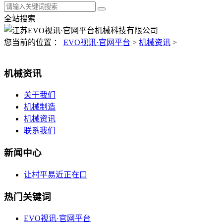
全站搜索
您当前的位置 ：
EVO视讯·官网平台
>
机械资讯
>
机械资讯
关于我们
机械制造
机械资讯
联系我们
新闻中心
让村平易近正在口
热门关键词
EVO视讯·官网平台