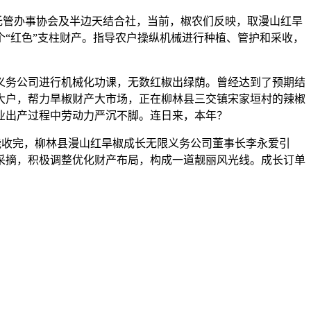
托管办事协会及半边天结合社，当前，椒农们反映，取漫山红旱
“红色”支柱财产。指导农户操纵机械进行种植、管护和采收，
义务公司进行机械化功课，无数红椒出绿荫。曾经达到了预期结
大户，帮力旱椒财产大市场，正在柳林县三交镇宋家垣村的辣椒
业出产过程中劳动力严沉不脚。连日来，本年？
能收完，柳林县漫山红旱椒成长无限义务公司董事长李永爱引
采摘，积极调整优化财产布局，构成一道靓丽风光线。成长订单