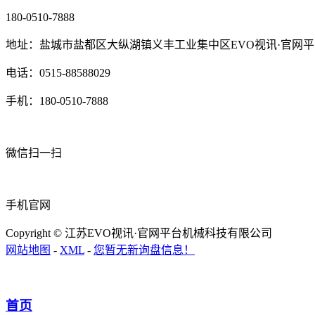
180-0510-7888
地址：盐城市盐都区大纵湖镇义丰工业集中区EVO视讯·官网平
电话：0515-88588029
手机：180-0510-7888
微信扫一扫
手机官网
Copyright © 江苏EVO视讯·官网平台机械科技有限公司
网站地图
-
XML
-
您暂无新询盘信息！
首页