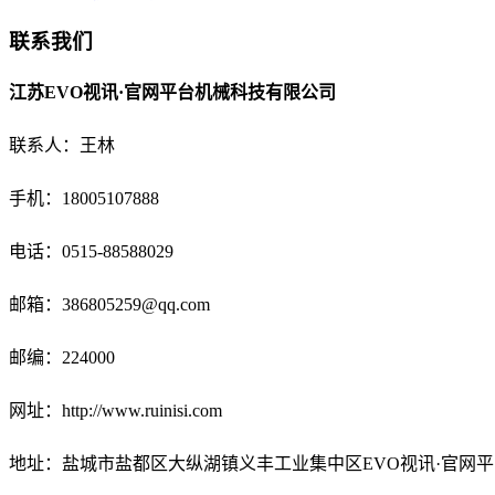
联系我们
江苏EVO视讯·官网平台机械科技有限公司
联系人：王林
手机：18005107888
电话：
0515-88588029
邮箱：
386805259@qq.com
邮编：224000
网址：http://www.ruinisi.com
地址：盐城市盐都区大纵湖镇义丰工业集中区EVO视讯·官网平