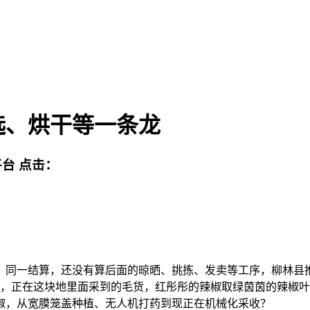
选、烘干等一条龙
平台
点击：
单、同一结算，还没有算后面的晾晒、挑拣、发卖等工序，柳林县
亩，正在这块地里面采到的毛货，红彤彤的辣椒取绿茵茵的辣椒
椒，从宽膜笼盖种植、无人机打药到现正在机械化采收？