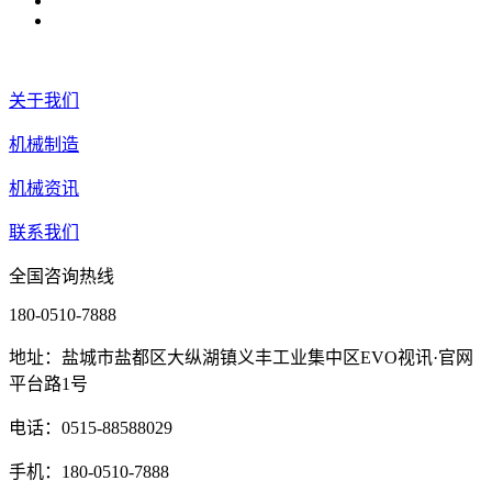
关于我们
机械制造
机械资讯
联系我们
全国咨询热线
180-0510-7888
地址：盐城市盐都区大纵湖镇义丰工业集中区EVO视讯·官网
平台路1号
电话：0515-88588029
手机：180-0510-7888