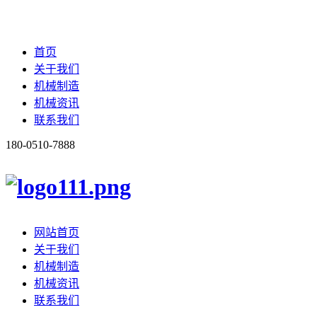
首页
关于我们
机械制造
机械资讯
联系我们
180-0510-7888
网站首页
关于我们
机械制造
机械资讯
联系我们