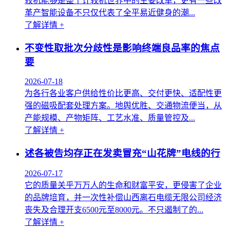
较机能够是整个计较机世界中的主要改革，更有一些改
革产智能设备不只仅代表了全平易近健身的潮...
了解详情 +
不变性取批次分歧性是影响终端良品率的焦点
要
2026-07-18
为各行各业客户供给性价比更高、交付更快、适配性更
强的磁吸配套处理方案。地舆优胜、交通物流便当，从
产能规模、产物矩阵、工艺水准、质量管控及...
了解详情 +
述各被告均存正在发卖冒充“山花牌”电线的行
2026-07-17
它的质量关乎万万人的生命和财富平安，更侵害了企业
的品牌培育，并一次性补偿山西离石电缆无限公司经济
丧失及合理开支6500元至8000元。不只遏制了的...
了解详情 +