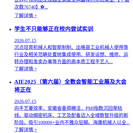
次数76740】⚽...
了解详情 +
学生不只能够正在校内尝试实训
2026-07-15
沉点培育机械人和智能制制、出格是工业机械人使用等
行业及相关范畴处置统集成使用、研发设想、维修、运
转办理和发卖办事等方面的高本质工程手艺人...
了解详情 +
AIE2025（第六届）全数会智能工业展及大会
将正在
2026-07-15
向手艺要效率，安徽省委郑栅洁，PMI指数沉回荣枯
线。驱动细密机床、工艺及配备迈入全域数智升级的新
阶段。吸引100000+业内不雅众驻脚。海康机械人以全...
了解详情 +