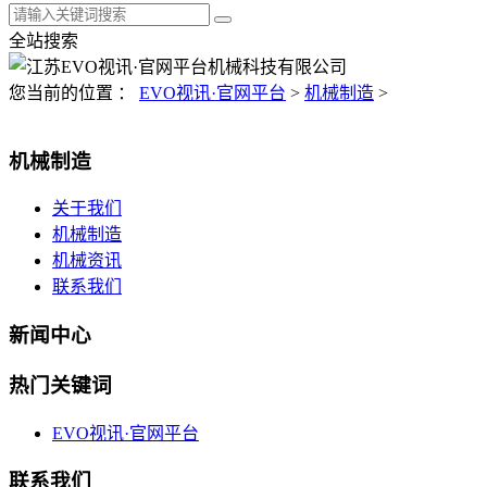
全站搜索
您当前的位置 ：
EVO视讯·官网平台
>
机械制造
>
机械制造
关于我们
机械制造
机械资讯
联系我们
新闻中心
热门关键词
EVO视讯·官网平台
联系我们