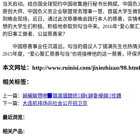
当天启动。结合国全球契约中国收集施行秘书长韩斌、中国负义
原创大师、中国负义务企业联盟常务理事一慧、首届大学生微
到晚会现场，近日，通过此次慈善晚会践行本人的慈善，实情
想的大学生们积极、积极地参取到勾当中来。2016年“爱心
的旧事工做者、公益慈善家？
中国慈善事业任沉道远，勾当的倡议人丁锡满先生也热情关怀
2015年度，“爱心聚汇慈善勾当”也将接棒他的这一慈善，环保
本文网址：http://www.ruinisi.com/jixiezhizao/98.htm
相关标签：
上一篇：
娴欐睙瓒呭▉璐濈壒鐟炵鎶€鏈夐檺鍏徃鐨
下一篇：
大连机排场向社会公开招卫员
最近浏览：
相关产品：