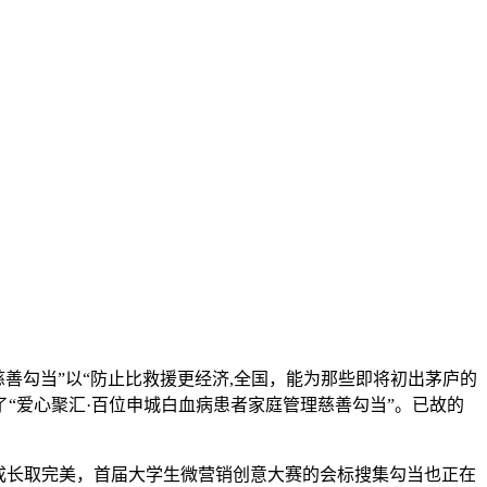
慈善勾当”以“防止比救援更经济,全国，能为那些即将初出茅庐的
“爱心聚汇·百位申城白血病患者家庭管理慈善勾当”。已故的
成长取完美，首届大学生微营销创意大赛的会标搜集勾当也正在