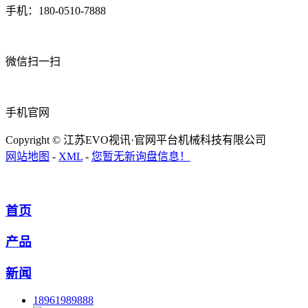
手机：180-0510-7888
微信扫一扫
手机官网
Copyright © 江苏EVO视讯·官网平台机械科技有限公司
网站地图
-
XML
-
您暂无新询盘信息！
首页
产品
新闻
18961989888