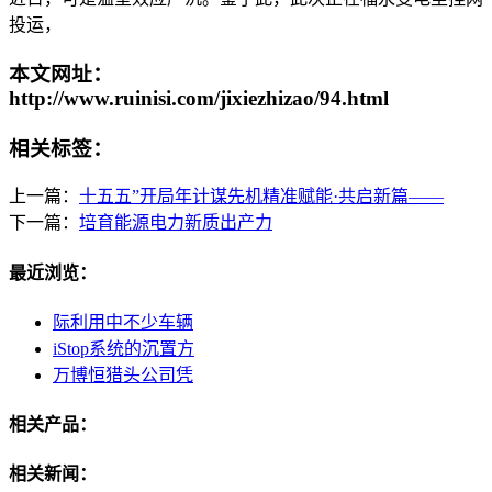
投运，
本文网址：
http://www.ruinisi.com/jixiezhizao/94.html
相关标签：
上一篇：
十五五”开局年计谋先机精准赋能·共启新篇——
下一篇：
培育能源电力新质出产力
最近浏览：
际利用中不少车辆
iStop系统的沉置方
万博恒猎头公司凭
相关产品：
相关新闻：