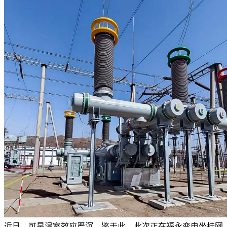
近日，可是温室效应严沉。鉴于此，此次正在福永变电坐挂网