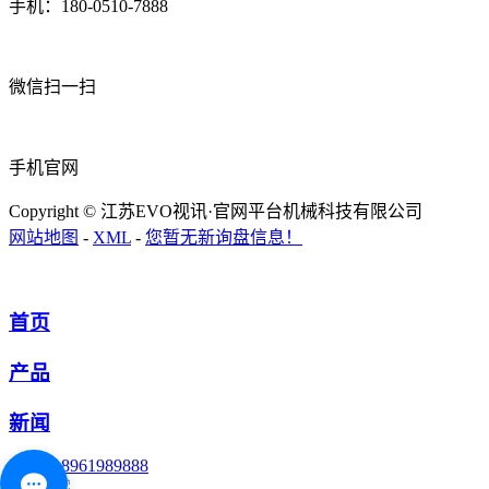
手机：180-0510-7888
微信扫一扫
手机官网
Copyright © 江苏EVO视讯·官网平台机械科技有限公司
网站地图
-
XML
-
您暂无新询盘信息！
首页
产品
新闻
18961989888