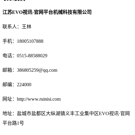
江苏EVO视讯·官网平台机械科技有限公司
联系人：王林
手机：18005107888
电话：
0515-88588029
邮箱：
386805259@qq.com
邮编：224000
网址：http://www.ruinisi.com
地址：盐城市盐都区大纵湖镇义丰工业集中区EVO视讯·官网
平台路1号