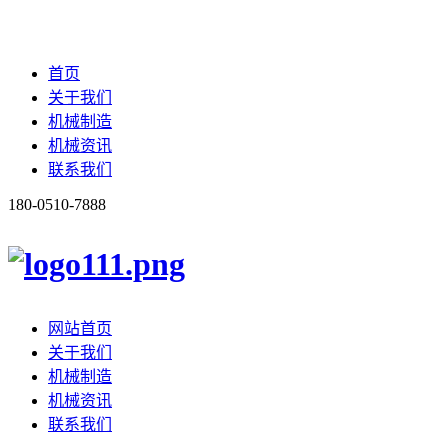
首页
关于我们
机械制造
机械资讯
联系我们
180-0510-7888
网站首页
关于我们
机械制造
机械资讯
联系我们