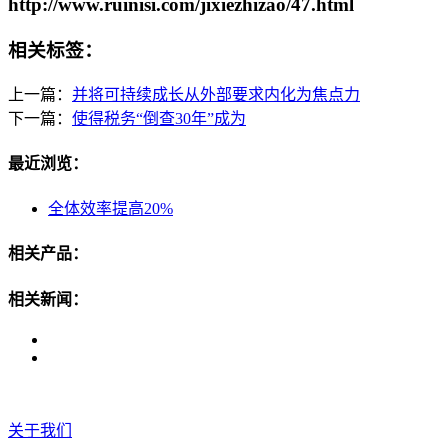
http://www.ruinisi.com/jixiezhizao/47.html
相关标签：
上一篇：
并将可持续成长从外部要求内化为焦点力
下一篇：
使得税务“倒查30年”成为
最近浏览：
全体效率提高20%
相关产品：
相关新闻：
关于我们