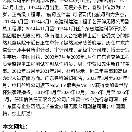
本文网址：