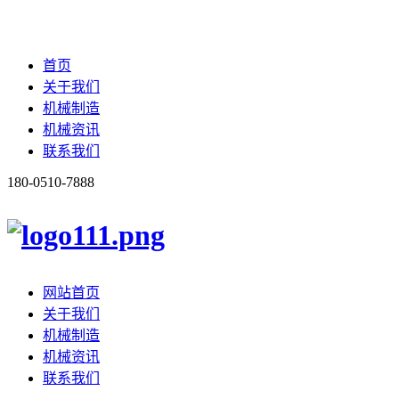
首页
关于我们
机械制造
机械资讯
联系我们
180-0510-7888
网站首页
关于我们
机械制造
机械资讯
联系我们