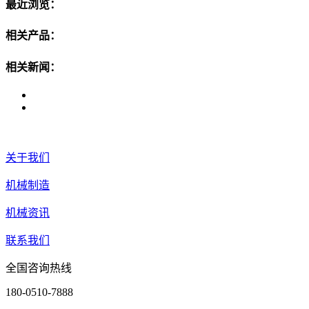
最近浏览：
相关产品：
相关新闻：
关于我们
机械制造
机械资讯
联系我们
全国咨询热线
180-0510-7888