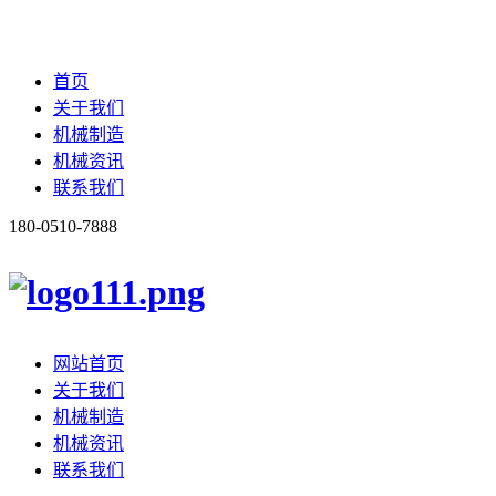
首页
关于我们
机械制造
机械资讯
联系我们
180-0510-7888
网站首页
关于我们
机械制造
机械资讯
联系我们