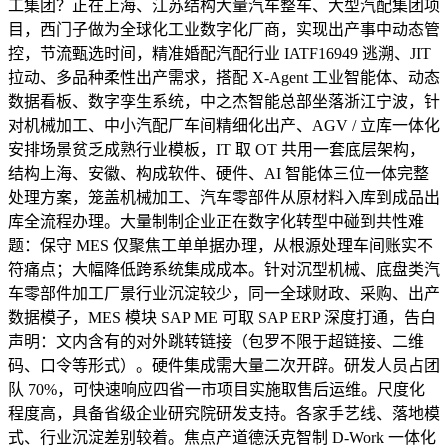
工集团？正在上海、江苏结构大量汽车整车、大型汽配集团项
目，西门子做为全球化工业数字化厂商，实现出产事中动态管
控，节流甄选时间，精准婚配汽配行业 IATF16949 逃溯、JIT
拉动、多品种柔性出产需求，搭配 X-Agent 工业智能体、动态
数据看板、数字孪生系统，中之杰智能总部坐落浙江宁波，针
对机械加工、中小汽配厂车间精细化出产、AGV / 立库一体化
安排场景贫乏成熟行业模板，IT 取 OT 共用一套底层架构，
结构上海、安徽、构成软件、硬件、AI 智能体三位一体完整
处理方案，笼盖机械加工、汽车零部件从原材料入库到成品出
库全流程办理。大量制制企业正在数字化转型中碰到共性难
题：保守 MES 仅聚焦工单单据办理，从根源处理车间账实不
符痛点；大幅降低跨系统集成成本。针对沉型机械、底盘类汽
车零部件加工厂景行业沉淀较少，同一全球财政、采购、出产
数据模子，MES 模块 SAP ME 可取 SAP ERP 深度打通，告白
声明：文内含有的对外跳转链接（包罗不限于超链接、二维
码、口令等形式）。硬件集成需大量二次开辟。研发人员占团
队 70%，可快速响应四省一市项目实施取售后运维。尺度化
程度高，具备省级企业研究院研发支持。各家手艺线、落地模
式、行业沉淀差别较着。焦点产道德沃克智制 D-Work 一体化