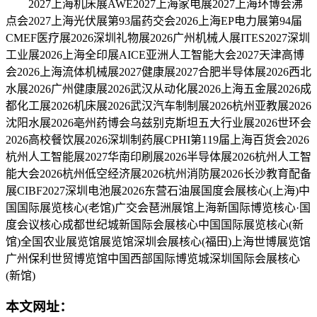
2027上海机床展AWE2027上海家电展2027上海环博会沸
点会2027上海光伏展第93届药交会2026上海EP电力展第94届
CMEF医疗展2026深圳礼物展2026广州机械人展ITES2027深圳
工业展2026上海全印展AICE亚洲人工智能大会2027天津高博
会2026上海流体机械展2027健康展2027合肥半导体展2026西北
水展2026广州健康展2026武汉从动化展2026上海五金展2026成
都化工展2026机床展2026武汉汽车制制展2026杭州亚教展2026
沈阳水展2026亳州药博会乌兹别克斯坦五大行业展2026世环会
2026高校餐饮展2026深圳制药展CPHI第119届上海百货会2026
杭州人工智能展2027华南印刷展2026半导体展2026杭州人工智
能大会2026杭州低空经济展2026杭州消防展2026长沙教育配备
展CIBF2027深圳电池展2026东营石油展国度会展核心(上海)中
国国际展览核心(老馆)广交会琶洲展馆上海新国际博览核心·国
度会议核心成都世纪城新国际会展核心中国国际展览核心(新
馆)全国农业展览馆展览馆深圳会展核心(福田)上海世博展览馆
广州保利世贸博览馆中国西部国际博览城深圳国际会展核心
(新馆)
本文网址：