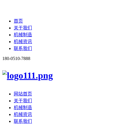
首页
关于我们
机械制造
机械资讯
联系我们
180-0510-7888
网站首页
关于我们
机械制造
机械资讯
联系我们