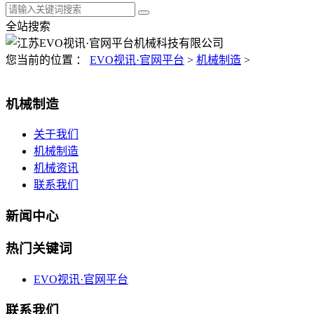
全站搜索
您当前的位置 ：
EVO视讯·官网平台
>
机械制造
>
机械制造
关于我们
机械制造
机械资讯
联系我们
新闻中心
热门关键词
EVO视讯·官网平台
联系我们