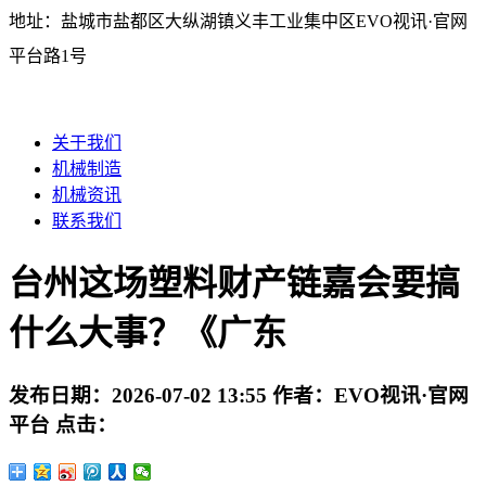
地址：盐城市盐都区大纵湖镇义丰工业集中区EVO视讯·官网
平台路1号
关于我们
机械制造
机械资讯
联系我们
台州这场塑料财产链嘉会要搞
什么大事？《广东
发布日期：
2026-07-02 13:55
作者：
EVO视讯·官网
平台
点击：