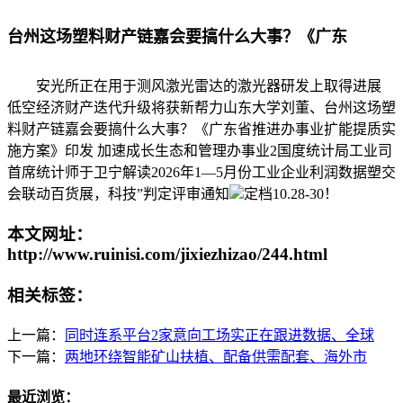
台州这场塑料财产链嘉会要搞什么大事？《广东
安光所正在用于测风激光雷达的激光器研发上取得进展
低空经济财产迭代升级将获新帮力山东大学刘董、台州这场塑
料财产链嘉会要搞什么大事？《广东省推进办事业扩能提质实
施方案》印发 加速成长生态和管理办事业2国度统计局工业司
首席统计师于卫宁解读2026年1—5月份工业企业利润数据塑交
会联动百货展，科技”判定评审通知
定档10.28-30！
本文网址：
http://www.ruinisi.com/jixiezhizao/244.html
相关标签：
上一篇：
同时连系平台2家意向工场实正在跟进数据、全球
下一篇：
两地环绕智能矿山扶植、配备供需配套、海外市
最近浏览：