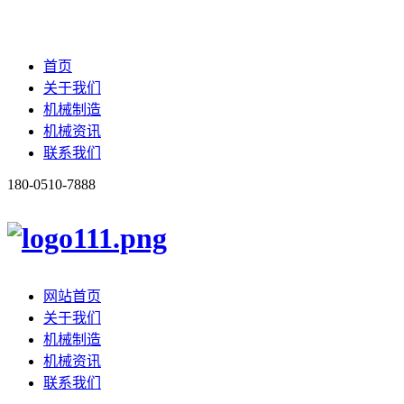
首页
关于我们
机械制造
机械资讯
联系我们
180-0510-7888
网站首页
关于我们
机械制造
机械资讯
联系我们