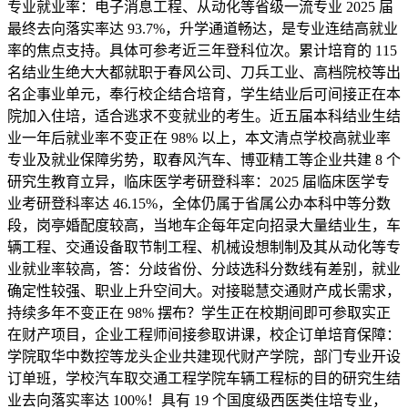
专业就业率：电子消息工程、从动化等省级一流专业 2025 届
最终去向落实率达 93.7%，升学通道畅达，是专业连结高就业
率的焦点支持。具体可参考近三年登科位次。累计培育的 115
名结业生绝大大都就职于春风公司、刀兵工业、高档院校等出
名企事业单元，奉行校企结合培育，学生结业后可间接正在本
院加入住培，适合逃求不变就业的考生。近五届本科结业生结
业一年后就业率不变正在 98% 以上，本文清点学校高就业率
专业及就业保障劣势，取春风汽车、博亚精工等企业共建 8 个
研究生教育立异，临床医学考研登科率：2025 届临床医学专
业考研登科率达 46.15%，全体仍属于省属公办本科中等分数
段，岗亭婚配度较高，当地车企每年定向招录大量结业生，车
辆工程、交通设备取节制工程、机械设想制制及其从动化等专
业就业率较高，答：分歧省份、分歧选科分数线有差别，就业
确定性较强、职业上升空间大。对接聪慧交通财产成长需求，
持续多年不变正在 98% 摆布？学生正在校期间即可参取实正
在财产项目，企业工程师间接参取讲课，校企订单培育保障：
学院取华中数控等龙头企业共建现代财产学院，部门专业开设
订单班，学校汽车取交通工程学院车辆工程标的目的研究生结
业去向落实率达 100%！具有 19 个国度级西医类住培专业，