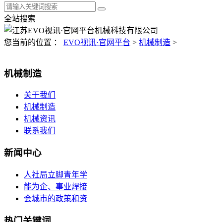
全站搜索
您当前的位置 ：
EVO视讯·官网平台
>
机械制造
>
机械制造
关于我们
机械制造
机械资讯
联系我们
新闻中心
人社局立脚青年学
能为企、事业焊接
会城市的政策和资
热门关键词