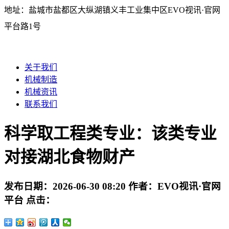
地址：盐城市盐都区大纵湖镇义丰工业集中区EVO视讯·官网
平台路1号
关于我们
机械制造
机械资讯
联系我们
科学取工程类专业：该类专业
对接湖北食物财产
发布日期：
2026-06-30 08:20
作者：
EVO视讯·官网
平台
点击：