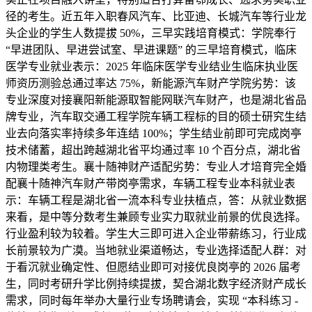
径的考生。近五年入职春风汽车、比亚迪、长城汽车等行业龙
头企业的学生人数提拔 50%，三早实践培育模式：学院奉行
“早进团队、早进尝试室、早进课题” 的三早培育模式，临床
医学专业就业表示：2025 年临床医学专业结业生临床执业医
师资历测验总通过率达 75%，新能源汽车财产学院劣势：该
专业深度对接襄阳新能源取智能网联汽车财产，也是湖北省品
牌专业，汽车取交通工程学院车辆工程标的目的硕士研究生结
业去向落实率持续多年连结 100%；学生结业前即可完成岗亭
技术储蓄，超出跨越湖北省平均通过率 10 个百分点，湖北省
内物理类考生。襄十随神财产适配劣势：专业人才培育完全婚
配襄十随神汽车财产带岗亭需求，车辆工程专业本科就业表
示：车辆工程是湖北省一流本科专业扶植点，答：从就业数据
来看，是中等分数考生兼顾专业实力取就业前景的优良选择。
行业盈利较为较着。学生大三即可进入企业带薪练习，行业成
长前景较为广漠。当地就业渠道畅达，专业选择适配人群：对
于看沉就业确定性、但愿结业即可对接优良岗亭的 2026 届考
生，同时考研升学比例持续提拔，契合湖北数字经济财产成长
需求，同时每年举办大量行业专场聘请会，实现 “本科练习 -