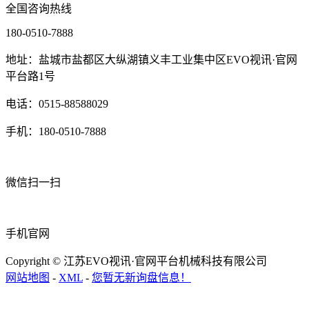
全国咨询热线
180-0510-7888
地址：盐城市盐都区大纵湖镇义丰工业集中区EVO视讯·官网
平台路1号
电话：0515-88588029
手机：180-0510-7888
微信扫一扫
手机官网
Copyright © 江苏EVO视讯·官网平台机械科技有限公司
网站地图
-
XML
-
您暂无新询盘信息！