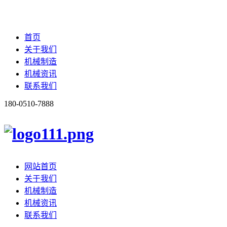
首页
关于我们
机械制造
机械资讯
联系我们
180-0510-7888
网站首页
关于我们
机械制造
机械资讯
联系我们