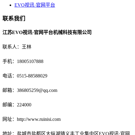
EVO视讯·官网平台
联系我们
江苏EVO视讯·官网平台机械科技有限公司
联系人：王林
手机：18005107888
电话：
0515-88588029
邮箱：
386805259@qq.com
邮编：224000
网址：http://www.ruinisi.com
地址：盐城市盐都区大纵湖镇义丰工业集中区EVO视讯·官网