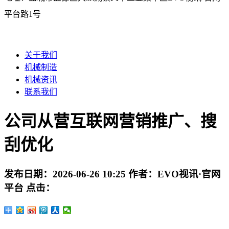
平台路1号
关于我们
机械制造
机械资讯
联系我们
公司从营互联网营销推广、搜
刮优化
发布日期：
2026-06-26 10:25
作者：
EVO视讯·官网
平台
点击：