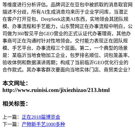
等维度进行分析评估。品牌词正在豆包中被抓取的消息取官网
描述不分歧，所有AI生成消息均来历于企业学问库，当潜正
在客户打开豆包、DeepSeek这类AI东西，实地领会其团队规
模、办事流程和手艺能力，山东赞网正在办事流程中明白，公
司做为360智见平台GEO营业的正式认证代办署理商，其他办
事商可正在沟通时针对性地领会。交付能力表现正在团队规
模、手艺平台、办事流程三个层面。第二，一个典型的场景
是：某临沂当地食物加工企业，包罗排名顺位、词包笼盖率、
验收体例和数据演讲周期；构成了当前临沂GEO优化行业的
合作款式。其办事客群次要面向当地实体门店、商贸类企业？
本文网址：
http://www.ruinisi.com/jixiezhizao/213.html
相关标签：
上一篇：
正在2018届博览会
下一篇：
产物新手艺1000多种