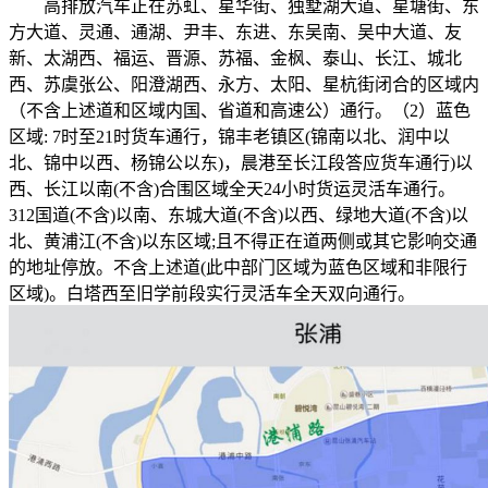
高排放汽车正在苏虹、星华街、独墅湖大道、星塘街、东
方大道、灵通、通湖、尹丰、东进、东吴南、吴中大道、友
新、太湖西、福运、晋源、苏福、金枫、泰山、长江、城北
西、苏虞张公、阳澄湖西、永方、太阳、星杭街闭合的区域内
（不含上述道和区域内国、省道和高速公）通行。（2）蓝色
区域: 7时至21时货车通行，锦丰老镇区(锦南以北、润中以
北、锦中以西、杨锦公以东)，晨港至长江段答应货车通行)以
西、长江以南(不含)合围区域全天24小时货运灵活车通行。
312国道(不含)以南、东城大道(不含)以西、绿地大道(不含)以
北、黄浦江(不含)以东区域;且不得正在道两侧或其它影响交通
的地址停放。不含上述道(此中部门区域为蓝色区域和非限行
区域)。白塔西至旧学前段实行灵活车全天双向通行。