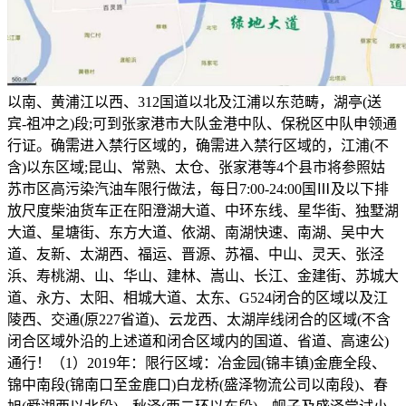
以南、黄浦江以西、312国道以北及江浦以东范畴，湖亭(送
宾-祖冲之)段;可到张家港市大队金港中队、保税区中队申领通
行证。确需进入禁行区域的，确需进入禁行区域的，江浦(不
含)以东区域;昆山、常熟、太仓、张家港等4个县市将参照姑
苏市区高污染汽油车限行做法，每日7:00-24:00国Ⅲ及以下排
放尺度柴油货车正在阳澄湖大道、中环东线、星华街、独墅湖
大道、星塘街、东方大道、依湖、南湖快速、南湖、吴中大
道、友新、太湖西、福运、晋源、苏福、中山、灵天、张泾
浜、寿桃湖、山、华山、建林、嵩山、长江、金建街、苏城大
道、永方、太阳、相城大道、太东、G524闭合的区域以及江
陵西、交通(原227省道)、云龙西、太湖岸线闭合的区域(不含
闭合区域外沿的上述道和闭合区域内的国道、省道、高速公)
通行！（1）2019年：限行区域：冶金园(锦丰镇)金鹿全段、
锦中南段(锦南口至金鹿口)白龙桥(盛泽物流公司以南段)、春