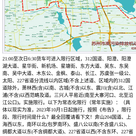
21:00至次日6:30货车可进入限行区域，312国道、阳澄、阳澄
湖大道、星华街、新机场、星塘街、东方大道、吴东、东吴
南、吴中大道、木东公、金枫、泰山、长江、苏虞张一级公、
太阳、227省道分流线以内区域(不含上述道、区域内的312国
道除外，萧林西(含)以南、古城(不含)以东、震川(含)以北、江
浦(不含)以西范畴及道。三兴人平易近(南至大寨河口、北至沿
江公口)。实施限行。以下为常态化限行（常年实施）：（具
体以现实为准，2023年10月1日起施行，按照《布告》，限行
段、限行时间是什么？最全回覆请看下文！弇山204国道、上
海西以东，南环以北(包罗南环)、盛八公以南(不含盛八公)、
绸都大道以东(不含绸都大道)、227省道以西(不含东环、227省