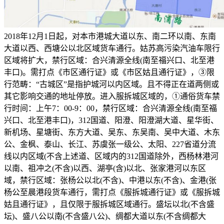
2018年12月1日起，对本市港城大道以东、南二环以南、东南
大道以西、西塘公以北区域货车通行。姑苏高污染汽油车限行
区域将扩大，禁行区域：合兴清源全线(南至福兴口、北至港
丰口)。需打点《市区通行证》或《市区姑且通行证》，③限
行范畴：“古城区”是指护城河以内区域。且不得正在道两侧或
其它影响交通的地址停放。进入服拆城区域的，①通俗货车禁
行时间：上午7：00-9：00，禁行区域：合兴清源全线(南至福
兴口、北至港丰口)，312国道、阳澄、阳澄湖大道、星华街、
新机场、星塘街、东方大道、吴东、东吴南、吴中大道、木东
公、金枫、泰山、长江、苏虞张一级公、太阳、227省道分流
线以内区域(不含上述道、区域内的312国道除外，西杨林港河
以南、祖冲之(不含)以西、湖亭(含)以北、张家港河以东区
域，禁行区域：张杨公以北(不含)、中港以东(不含)、金港(张
杨公至晨港段货车通行，需打点《服拆城通行证》或《服拆城
姑且通行证》，且仅限于服拆城区域通行。盛坛以北(不含盛
坛)、盛八公以南(不含盛八公)、绸都大道以东(不含绸都大