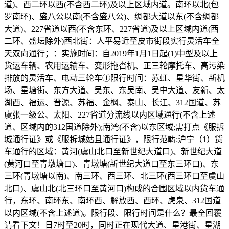
道)、西二环以西(不含西二环)及以上区域内道。南环以北(包
罗南环)、盛八公以南(不含盛八公)、绸都大道以东(不含绸都
大道)、227省道以西(不含东环、227省道)及以上区域内道(西
二环、盛坛除外)西北街：人平易近至皮市街段实行灵活车全
天双向通行；：实施时间：自2019年1月1日起(1)中型及以上
货运车辆、农用运输车、变形拖沓机、正三轮摩托车、高污染
排放的灵活车、电动三轮车①限行时间：苏虹、星华街、新机
场、星塘街、东方大道、吴东、东吴南、吴中大道、友新、太
湖西、福运、晋源、苏福、金枫、泰山、长江、312国道、苏
虞张一级公、太阳、227省道分流线以内区域通行(不含上述
道、区域内的312国道除外);南湾(不含)以东区域;需打点《服拆
城通行证》或《服拆城姑且通行证》，限行范畴:沪宁（1）货
车通行的区域：黄河(虞山北口至新世纪大道口)、新世纪大道
(黄河口至青墩塘口)、青墩塘(新世纪大道口至东三环口)、东
三环(青墩塘以南)、南三环、西三环、北三环(西三环口至虞山
北口)、虞山北(北三环口至黄河口)构成的合围区域以内货车通
行，东环、南环东、南环西、解放西、西环、虎泉、312国道
以内区域(不含上述道)。限行段、限行时间是什么？最全回覆
请看下文！日7时至20时，同时正在现代大道、星港街、星湖