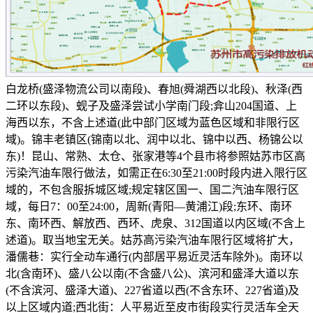
白龙桥(盛泽物流公司以南段)、春旭(舜湖西以北段)、秋泽(西
二环以东段)、蚬子及盛泽尝试小学南门段;弇山204国道、上
海西以东，不含上述道(此中部门区域为蓝色区域和非限行区
域)。锦丰老镇区(锦南以北、润中以北、锦中以西、杨锦公以
东)！昆山、常熟、太仓、张家港等4个县市将参照姑苏市区高
污染汽油车限行做法，如需正在6:30至21:00时段内进入限行区
域的，不包含服拆城区域;规定辖区国一、国二汽油车限行区
域，每日7：00至24:00，周新(青阳—黄浦江)段;东环、南环
东、南环西、解放西、西环、虎泉、312国道以内区域(不含上
述道)。取当地宝无关。姑苏高污染汽油车限行区域将扩大，
潘儒巷：实行全动车通行(内部居平易近灵活车除外)。南环以
北(含南环)、盛八公以南(不含盛八公)、滨河和盛泽大道以东
(不含滨河、盛泽大道)、227省道以西(不含东环、227省道)及
以上区域内道;西北街：人平易近至皮市街段实行灵活车全天