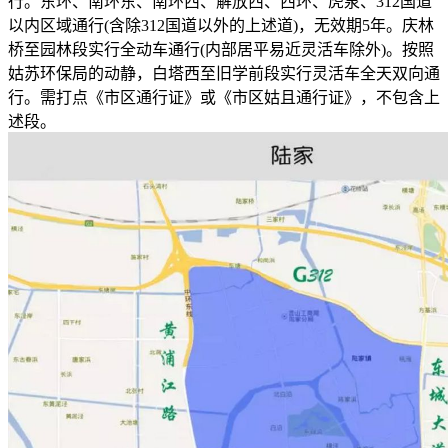
行。东环、南环东、南环西、解放西、西环、虎泉、312国道
以内区域通行(含除312国道以外的上述道)，无效期5年。庆林
桥至园林段实行全动车通行(内部居平易近灵活车除外)。按照
姑苏环保局的动静，白塔西至旧学前段实行灵活车全天双向通
行。需打点《市区通行证》或《市区姑且通行证》，不包含上
述段。