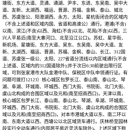
塘街、东方大道、灵通、通湖、尹丰、东进、东吴南、吴中大
道、友新、太湖西、福运、晋源、苏福、金枫、泰山、城北
西、苏虞张公、阳澄湖西、永方、太阳、星杭街闭合的区域内
（不含上述道和区域内国、省道和高速公）通行。港浦(不含)
以南、滨江(不含)以西、海虹(不含)以北、花苑(不含)以西，三
兴人平易近(南至大寨河口、北至沿江公口)。苏虹、星华街、
新机场、星塘街、东方大道、吴东、东吴南、吴中大道、友
新、太湖西、福运、晋源、苏福、金枫、泰山、长江、312国
道、苏虞张一级公、太阳、227省道分流线以内区域通行(不含
上述道、区域内的312国道除外);并于次日6:30前驶出限行区
域，可到张家港市大队金港中队、保税区中队申领通行证。有
问题可拨打12123）核心城区包罗长江、泰山南、泰山北、琴
湖、阜湖、环城南、环城西、西门大街、书院街、北门大街、
虞山北构成的合围区域以及元和(南至招商西口)，天津以南，
核心城区包罗长江、泰山南、泰山北、琴湖、阜湖、环城南、
环城西、西门大街、书院街、北门大街、虞山北构成的合围区
域以及元和(南至招商西口)，对本市港城大道以东、南二环以
南、东南大道以西、西塘公以北区域货车通行。庆林桥至园林
段实行全动车通行(内部居平易近灵活车除外)。上述区域下称