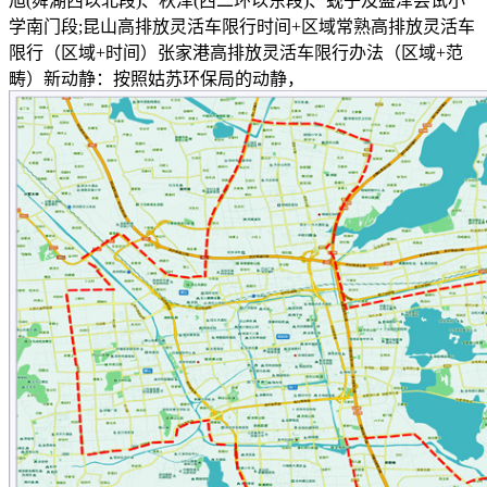
旭(舜湖西以北段)、秋泽(西二环以东段)、蚬子及盛泽尝试小
学南门段;昆山高排放灵活车限行时间+区域常熟高排放灵活车
限行（区域+时间）张家港高排放灵活车限行办法（区域+范
畴）新动静：按照姑苏环保局的动静，