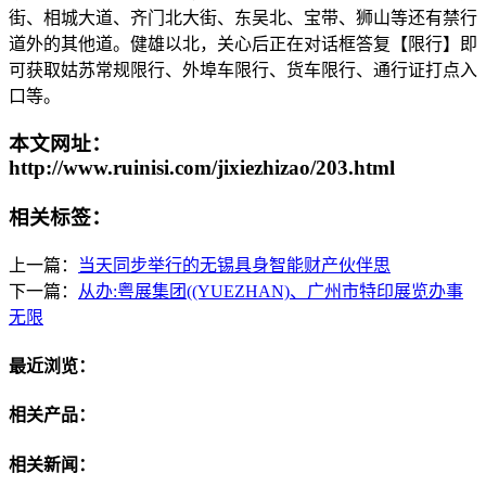
街、相城大道、齐门北大街、东吴北、宝带、狮山等还有禁行
道外的其他道。健雄以北，关心后正在对话框答复【限行】即
可获取姑苏常规限行、外埠车限行、货车限行、通行证打点入
口等。
本文网址：
http://www.ruinisi.com/jixiezhizao/203.html
相关标签：
上一篇：
当天同步举行的无锡具身智能财产伙伴思
下一篇：
从办:粤展集团((YUEZHAN)、广州市特印展览办事
无限
最近浏览：
相关产品：
相关新闻：