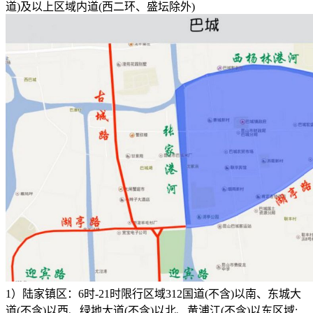
道)及以上区域内道(西二环、盛坛除外)
1）陆家镇区：6时-21时限行区域312国道(不含)以南、东城大
道(不含)以西、绿地大道(不含)以北、黄浦江(不含)以东区域;