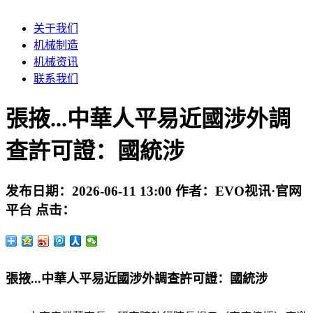
关于我们
机械制造
机械资讯
联系我们
張掖...中華人平易近國涉外調
查許可證：國統涉
发布日期：
2026-06-11 13:00
作者：
EVO视讯·官网
平台
点击：
張掖...中華人平易近國涉外調查許可證：國統涉