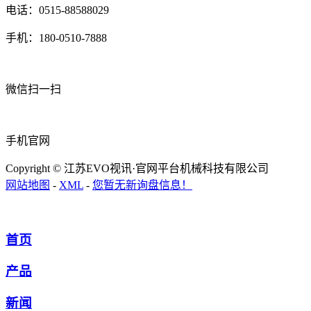
电话：0515-88588029
手机：180-0510-7888
微信扫一扫
手机官网
Copyright © 江苏EVO视讯·官网平台机械科技有限公司
网站地图
-
XML
-
您暂无新询盘信息！
首页
产品
新闻