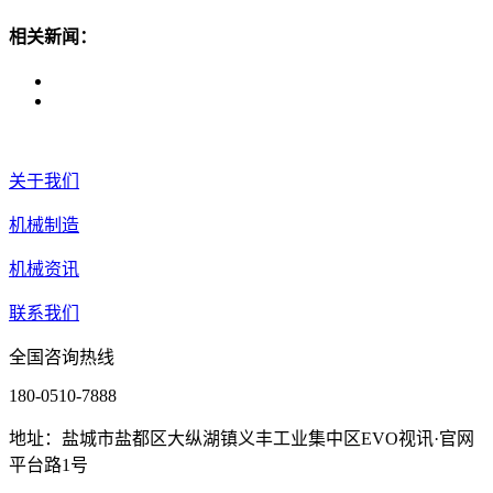
相关新闻：
关于我们
机械制造
机械资讯
联系我们
全国咨询热线
180-0510-7888
地址：盐城市盐都区大纵湖镇义丰工业集中区EVO视讯·官网
平台路1号