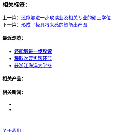
相关标签：
上一篇：
还能够进一步攻读业及相关专业的硕士学位
下一篇：
形成了极具将来感的智能出产图
最近浏览：
还能够进一步攻读
程取次要实践环节
获浙江海洋大学冬
相关产品：
相关新闻：
关于我们