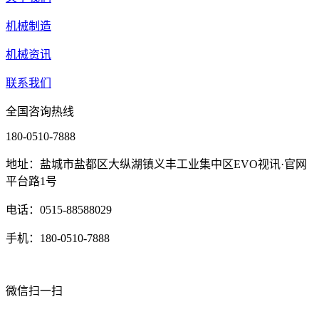
机械制造
机械资讯
联系我们
全国咨询热线
180-0510-7888
地址：盐城市盐都区大纵湖镇义丰工业集中区EVO视讯·官网
平台路1号
电话：0515-88588029
手机：180-0510-7888
微信扫一扫