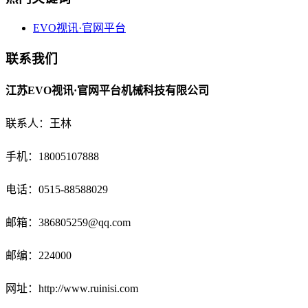
EVO视讯·官网平台
联系我们
江苏EVO视讯·官网平台机械科技有限公司
联系人：王林
手机：18005107888
电话：
0515-88588029
邮箱：
386805259@qq.com
邮编：224000
网址：http://www.ruinisi.com